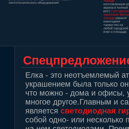
лошадь
светотехнического оборудования!
изготовленную и
акрила в полный
рост.
Светодиодн
акриловая фигур
лошади
украсит
новогоднее
торжество на
любой городской
ёлке и площади.
Спецпредложени
Елка - это неотъемлемый ат
украшением была только она
что можно - дома и офисы, 
многое другое.Главным и 
является
светодиодная
ги
собой одно- или несколько
на нем светодиодами. Пре