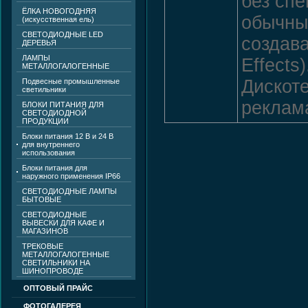
без сп
ЁЛКА НОВОГОДНЯЯ
обычны
(искусственная ель)
СВЕТОДИОДНЫЕ LED
создава
ДЕРЕВЬЯ
ЛАМПЫ
Effects)
МЕТАЛЛОГАЛОГЕННЫЕ
Дискоте
Подвесные промышленные
светильники
реклама
БЛОКИ ПИТАНИЯ ДЛЯ
СВЕТОДИОДНОЙ
ПРОДУКЦИИ
Блоки питания 12 В и 24 В
для внутреннего
использования
Блоки питания для
наружного применения IP66
СВЕТОДИОДНЫЕ ЛАМПЫ
БЫТОВЫЕ
СВЕТОДИОДНЫЕ
ВЫВЕСКИ ДЛЯ КАФЕ И
МАГАЗИНОВ
ТРЕКОВЫЕ
МЕТАЛЛОГАЛОГЕННЫЕ
СВЕТИЛЬНИКИ НА
ШИНОПРОВОДЕ
ОПТОВЫЙ ПРАЙС
ФОТОГАЛЕРЕЯ