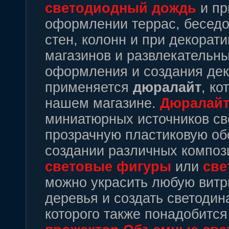
светодиодный
дождь
и пр
оформлении террас, беседо
стен, колонн и при декора
магазинов и развлекательны
оформления и создания дек
применяется
дюралайт
, ко
нашем магазине.
Дюралай
миниатюрных источников све
прозрачную пластиковую об
создании различных компози
световые
фигуры
или
све
можно украсить любую витри
деревья и создать светоди
которого также понадобитс