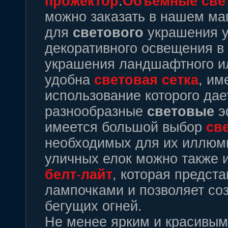
прожектор
.
Объемные
све
можно заказать в нашем ма
для
светового
украшения ул
декоративного освещения в
украшения ландшафтного ил
удобна
световая
сетка
, им
использование которого дае
разнообразные
световые
э
имеется большой выбор
св
необходимых для их иллюм
уличных елок можно также 
белт
-
лайт
, которая предст
лампочками и позволяет со
бегущих огней.
Не менее ярким и красивы