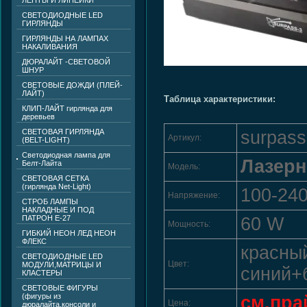
ЛЕНТЫ И ЛИНЕЙКИ
СВЕТОДИОДНЫЕ LED
ГИРЛЯНДЫ
ГИРЛЯНДЫ НА ЛАМПАХ
НАКАЛИВАНИЯ
ДЮРАЛАЙТ -СВЕТОВОЙ
ШНУР
СВЕТОВЫЕ ДОЖДИ (ПЛЕЙ-
ЛАЙТ)
Таблица характеристики:
КЛИП-ЛАЙТ гирлянда для
деревьев
СВЕТОВАЯ ГИРЛЯНДА
surpas
Артикул:
(BELT-LIGHT)
Светодиодная лампа для
Лазерн
Белт-Лайта
Модель:
CВЕТОВАЯ СЕТКА
(гирлянда Net-Light)
100-24
Напряжение:
СТРОБ ЛАМПЫ
НАКЛАДНЫЕ И ПОД
ПАТРОН Е-27
60 W
Мощность:
ГИБКИЙ НЕОН ЛЕД НЕОН
ФЛЕКС
красны
СВЕТОДИОДНЫЕ LED
Цвет:
МОДУЛИ,МАТРИЦЫ И
синий+
КЛАСТЕРЫ
СВЕТОВЫЕ ФИГУРЫ
(фигуры из
см.пра
Цена:
дюралайта,консоли и