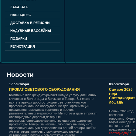
ЗАКАЗАТЬ
НАШ АДРЕС
ДОСТАВКА В РЕГИОНЫ
НАДУВНЫЕ БАССЕЙНЫ
ПОДАРКИ
РЕГИСТРАЦИЯ
Новости
17 сентября
08 сентября
ПРОКАТ СВЕТОВОГО ОБОРУДОВАНИЯ
Символ 2026
года
Компания ФлэТрейд открывает новую услугу для наших
Светодиодная
клиентов с Волгограда и Волжского!Теперь Вы можете
лошадь
взять в аренду дорогостоящее светотехническое
профессиональное оборудование для организации
праздников ,выездных торжеств и прочих
Новый 2026 год,
развлекательных мероприятий.Мы готовы дать в прокат
согласно
светодиодные деревья,лазерные
гороскопу будет
проекторы,светодиодные конструкции,светодиодные
годом Лошади. В
прожекторы.Теперь за небольшую плату вы получите
связи с этим
профессиональную декорацию на вашей вечеринке!Так
предлагаем купи
же мы готовы помочь с монтажом,доставкой и
светодиодную
установкой а потом и демонтажом нашего