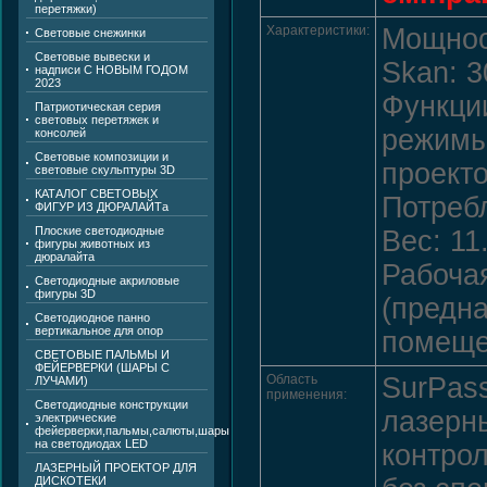
перетяжки)
Характеристики:
Мощнос
Световые снежинки
Световые вывески и
Skan: 
надписи С НОВЫМ ГОДОМ
2023
Функции
Патриотическая серия
световых перетяжек и
режимы
консолей
Световые композиции и
проекто
световые скульптуры 3D
КАТАЛОГ СВЕТОВЫХ
Потреб
ФИГУР ИЗ ДЮРАЛАЙТа
Плоские светодиодные
Вес: 11.
фигуры животных из
дюралайта
Рабочая
Светодиодные акриловые
фигуры 3D
(предна
Светодиодное панно
вертикальное для опор
помеще
СВЕТОВЫЕ ПАЛЬМЫ И
ФЕЙЕРВЕРКИ (ШАРЫ С
Область
SurPas
ЛУЧАМИ)
применения:
Светодиодные конструкции
лазерны
электрические
фейерверки,пальмы,салюты,шары
на светодиодах LED
контро
ЛАЗЕРНЫЙ ПРОЕКТОР ДЛЯ
ДИСКОТЕКИ