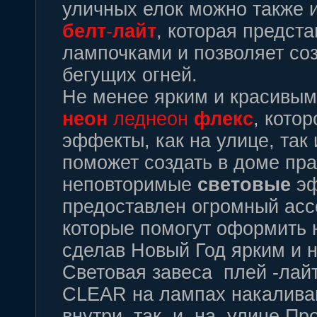
уличных елок можно также 
белт
-
лайт
, которая предст
лампочками и позволяет со
бегущих огней.
Не менее ярким и красивы
неон
леднеон
флекс
, кото
эффекты, как на улице, так
поможет создать в доме пр
неповторимые
световые
эф
предоставлен огромный асс
которые помогут оформить н
сделав Новый Год ярким и 
Световая завеса плей -лайт
CLEAR на лампах накалива
внутри так и на улице.Пр