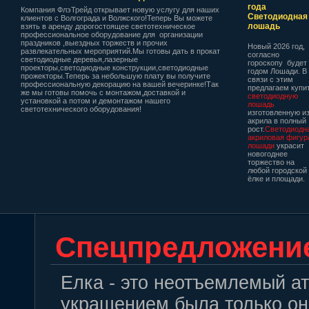
года
Компания ФлэТрейд открывает новую услугу для наших
Светодиодная
клиентов с Волгограда и Волжского!Теперь Вы можете
лошадь
взять в аренду дорогостоящее светотехническое
профессиональное оборудование для организации
праздников ,выездных торжеств и прочих
Новый 2026 год,
развлекательных мероприятий.Мы готовы дать в прокат
согласно
светодиодные деревья,лазерные
гороскопу будет
проекторы,светодиодные конструкции,светодиодные
годом Лошади. В
прожекторы.Теперь за небольшую плату вы получите
связи с этим
профессиональную декорацию на вашей вечеринке!Так
предлагаем купи
же мы готовы помочь с монтажом,доставкой и
светодиодную
установкой а потом и демонтажом нашего
лошадь
светотехнического оборудования!
изготовленную и
акрила в полный
рост.
Светодиодн
акриловая фигур
лошади
украсит
новогоднее
торжество на
любой городской
ёлке и площади.
Спецпредложени
Елка - это неотъемлемый ат
украшением была только она