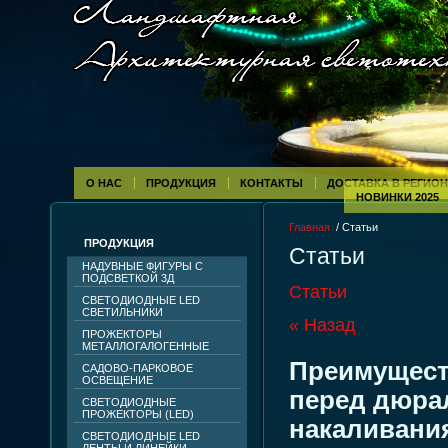
О НАС
ПРОДУКЦИЯ
КОНТАКТЫ
ДОСТАВКА В РЕГИО
НОВИНКИ 2025
Главная
/ Статьи
ПРОДУКЦИЯ
Статьи
НАДУВНЫЕ ФИГУРЫ С
ПОДСВЕТКОЙ 3Д
Статьи
СВЕТОДИОДНЫЕ LED
СВЕТИЛЬНИКИ
« Назад
ПРОЖЕКТОРЫ
МЕТАЛЛОГАЛОГЕННЫЕ
Преимущест
САДОВО-ПАРКОВОЕ
ОСВЕЩЕНИЕ
перед дюра
СВЕТОДИОДНЫЕ
ПРОЖЕКТОРЫ (LED)
накаливани
СВЕТОДИОДНЫЕ LED