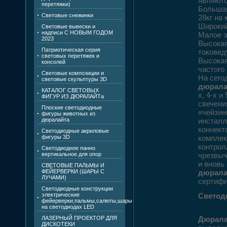
являютс
перетяжки)
Большая
Световые снежинки
28кг на 
Широкий
Световые вывески и
надписи С НОВЫМ ГОДОМ
Малое э
2023
Высокая
Патриотическая серия
токовед
световых перетяжек и
Высокая
консолей
частого
Световые композиции и
На сего
световые скульптуры 3D
дюрала
КАТАЛОГ СВЕТОВЫХ
х, 4-х 
ФИГУР ИЗ ДЮРАЛАЙТа
свечени
Плоские светодиодные
«чейзин
фигуры животных из
дюралайта
инсталл
коннект
Светодиодные акриловые
фигуры 3D
комплек
контрол
Светодиодное панно
вертикальное для опор
чрезвыч
и вновь
СВЕТОВЫЕ ПАЛЬМЫ И
ФЕЙЕРВЕРКИ (ШАРЫ С
дюрала
ЛУЧАМИ)
сертифи
Светодиодные конструкции
электрические
Светод
фейерверки,пальмы,салюты,шары
на светодиодах LED
ЛАЗЕРНЫЙ ПРОЕКТОР ДЛЯ
Дюрала
ДИСКОТЕКИ