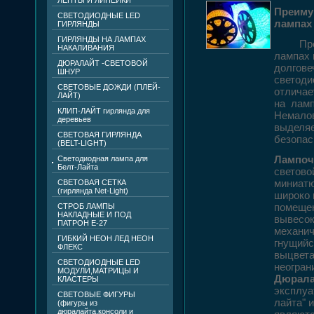
ЛЕНТЫ И ЛИНЕЙКИ
Преиму
СВЕТОДИОДНЫЕ LED
лампах
ГИРЛЯНДЫ
ГИРЛЯНДЫ НА ЛАМПАХ
Преиму
НАКАЛИВАНИЯ
лампах 
ДЮРАЛАЙТ -СВЕТОВОЙ
долгове
ШНУР
светоди
СВЕТОВЫЕ ДОЖДИ (ПЛЕЙ-
отличае
ЛАЙТ)
на ламп
КЛИП-ЛАЙТ гирлянда для
Немалов
деревьев
выделяе
СВЕТОВАЯ ГИРЛЯНДА
безопас
(BELT-LIGHT)
Лампоч
Светодиодная лампа для
Белт-Лайта
светово
миниатю
CВЕТОВАЯ СЕТКА
(гирлянда Net-Light)
широко 
помещен
СТРОБ ЛАМПЫ
НАКЛАДНЫЕ И ПОД
вывесок
ПАТРОН Е-27
механич
ГИБКИЙ НЕОН ЛЕД НЕОН
гнущийс
ФЛЕКС
выцвета
СВЕТОДИОДНЫЕ LED
неогран
МОДУЛИ,МАТРИЦЫ И
Дюрала
КЛАСТЕРЫ
эксплуа
СВЕТОВЫЕ ФИГУРЫ
лайта" 
(фигуры из
дюралайта,консоли и