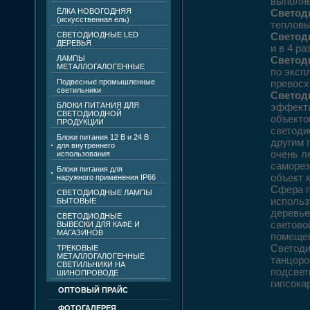
выполне
ЁЛКА НОВОГОДНЯЯ
Светод
(искусственная ель)
тепловы
СВЕТОДИОДНЫЕ LED
Светод
ДЕРЕВЬЯ
и в 4 р
ЛАМПЫ
Светод
МЕТАЛЛОГАЛОГЕННЫЕ
по эксп
Подвесные промышленные
превосх
светильники
Светод
БЛОКИ ПИТАНИЯ ДЛЯ
эффекти
СВЕТОДИОДНОЙ
объекто
ПРОДУКЦИИ
светоди
Блоки питания 12 В и 24 В
другим 
для внутреннего
очень л
использования
саморез
Блоки питания для
объект 
наружного применения IP66
Сфера 
СВЕТОДИОДНЫЕ ЛАМПЫ
использ
БЫТОВЫЕ
деревье
СВЕТОДИОДНЫЕ
светово
ВЫВЕСКИ ДЛЯ КАФЕ И
МАГАЗИНОВ
помещен
Светоди
ТРЕКОВЫЕ
МЕТАЛЛОГАЛОГЕННЫЕ
танцоро
СВЕТИЛЬНИКИ НА
подсвет
ШИНОПРОВОДЕ
гипсока
ОПТОВЫЙ ПРАЙС
ФОТОГАЛЕРЕЯ