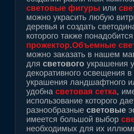
световые
фигуры
или
све
можно украсить любую витри
деревья и создать светоди
которого также понадобитс
прожектор
.
Объемные
све
можно заказать в нашем ма
для
светового
украшения ул
декоративного освещения в
украшения ландшафтного ил
удобна
световая
сетка
, им
использование которого дае
разнообразные
световые
э
имеется большой выбор
св
необходимых для их иллюм