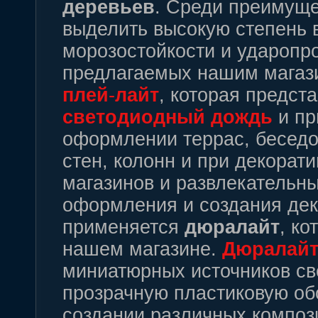
деревьев
. Среди преимуще
выделить высокую степень 
морозостойкости и удароп
предлагаемых нашим магаз
плей
-
лайт
, которая предст
светодиодный
дождь
и пр
оформлении террас, беседо
стен, колонн и при декора
магазинов и развлекательны
оформления и создания дек
применяется
дюралайт
, ко
нашем магазине.
Дюралай
миниатюрных источников све
прозрачную пластиковую об
создании различных компози