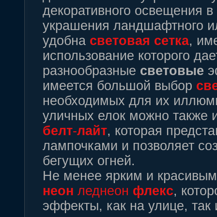
декоративного освещения в
украшения ландшафтного ил
удобна
световая
сетка
, им
использование которого дае
разнообразные
световые
э
имеется большой выбор
св
необходимых для их иллюм
уличных елок можно также 
белт
-
лайт
, которая предст
лампочками и позволяет со
бегущих огней.
Не менее ярким и красивы
неон
леднеон
флекс
, кото
эффекты, как на улице, так