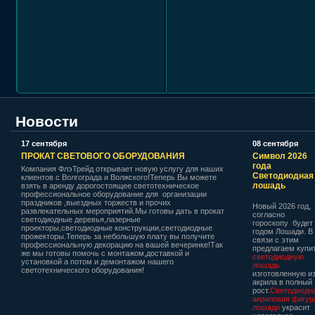
Новости
17 сентября
08 сентября
ПРОКАТ СВЕТОВОГО ОБОРУДОВАНИЯ
Символ 2026
года
Компания ФлэТрейд открывает новую услугу для наших
Светодиодная
клиентов с Волгограда и Волжского!Теперь Вы можете
лошадь
взять в аренду дорогостоящее светотехническое
профессиональное оборудование для организации
праздников ,выездных торжеств и прочих
Новый 2026 год,
развлекательных мероприятий.Мы готовы дать в прокат
согласно
светодиодные деревья,лазерные
гороскопу будет
проекторы,светодиодные конструкции,светодиодные
годом Лошади. В
прожекторы.Теперь за небольшую плату вы получите
связи с этим
профессиональную декорацию на вашей вечеринке!Так
предлагаем купи
же мы готовы помочь с монтажом,доставкой и
светодиодную
установкой а потом и демонтажом нашего
лошадь
светотехнического оборудования!
изготовленную и
акрила в полный
рост.
Светодиодн
акриловая фигур
лошади
украсит