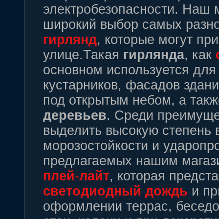
электробезопасности. Наш 
широкий выбор самых разн
гирлянд
, которые могут при
улице.Такая
гирлянда
, как
основном используется дл
кустарников, фасадов здани
под открытым небом, а так
деревьев
. Среди преимуще
выделить высокую степень 
морозостойкости и удароп
предлагаемых нашим магаз
плей
-
лайт
, которая предст
светодиодный
дождь
и пр
оформлении террас, беседо