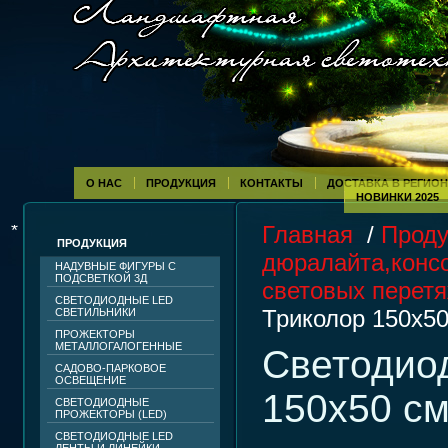
О НАС
ПРОДУКЦИЯ
КОНТАКТЫ
ДОСТАВКА В РЕГИО
НОВИНКИ 2025
Главная
/
Проду
ПРОДУКЦИЯ
дюралайта,консо
НАДУВНЫЕ ФИГУРЫ С
ПОДСВЕТКОЙ 3Д
световых перетя
СВЕТОДИОДНЫЕ LED
Триколор 150х50
СВЕТИЛЬНИКИ
ПРОЖЕКТОРЫ
МЕТАЛЛОГАЛОГЕННЫЕ
Светодио
САДОВО-ПАРКОВОЕ
ОСВЕЩЕНИЕ
150х50 с
СВЕТОДИОДНЫЕ
ПРОЖЕКТОРЫ (LED)
СВЕТОДИОДНЫЕ LED