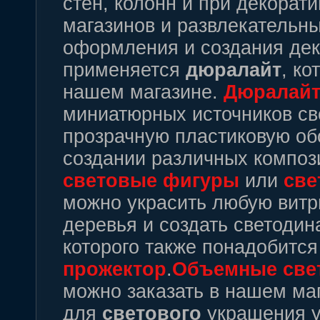
стен, колонн и при декора
магазинов и развлекательны
оформления и создания дек
применяется
дюралайт
, ко
нашем магазине.
Дюралай
миниатюрных источников све
прозрачную пластиковую об
создании различных компози
световые
фигуры
или
све
можно украсить любую витри
деревья и создать светоди
которого также понадобитс
прожектор
.
Объемные
све
можно заказать в нашем ма
для
светового
украшения ул