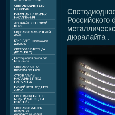
ЛЕНТЫ И ЛИНЕЙКИ
СВЕТОДИОДНЫЕ LED
ГИРЛЯНДЫ
Светодиодное
ГИРЛЯНДЫ НА ЛАМПАХ
НАКАЛИВАНИЯ
Российского 
ДЮРАЛАЙТ -СВЕТОВОЙ
металлическо
ШНУР
СВЕТОВЫЕ ДОЖДИ (ПЛЕЙ-
дюралайта .
ЛАЙТ)
КЛИП-ЛАЙТ гирлянда для
деревьев
СВЕТОВАЯ ГИРЛЯНДА
(BELT-LIGHT)
Светодиодная лампа для
Белт-Лайта
CВЕТОВАЯ СЕТКА
(гирлянда Net-Light)
СТРОБ ЛАМПЫ
НАКЛАДНЫЕ И ПОД
ПАТРОН Е-27
ГИБКИЙ НЕОН ЛЕД НЕОН
ФЛЕКС
СВЕТОДИОДНЫЕ LED
МОДУЛИ,МАТРИЦЫ И
КЛАСТЕРЫ
СВЕТОВЫЕ ФИГУРЫ
(фигуры из
дюралайта,консоли и