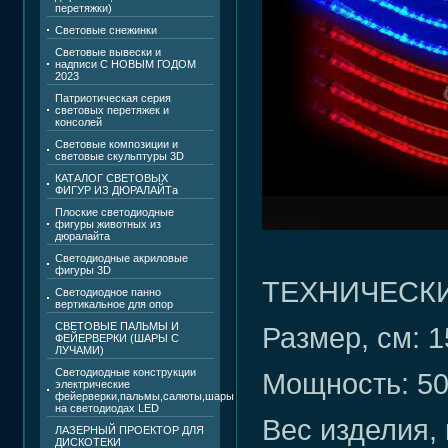
перетяжки)
Световые снежинки
Световые вывески и
надписи С НОВЫМ ГОДОМ
2023
Патриотическая серия
световых перетяжек и
консолей
Световые композиции и
световые скульптуры 3D
КАТАЛОГ СВЕТОВЫХ
ФИГУР ИЗ ДЮРАЛАЙТа
Плоские светодиодные
фигуры животных из
дюралайта
Светодиодные акриловые
фигуры 3D
ТЕХНИЧЕСК
Светодиодное панно
вертикальное для опор
СВЕТОВЫЕ ПАЛЬМЫ И
Размер, см: 
ФЕЙЕРВЕРКИ (ШАРЫ С
ЛУЧАМИ)
Светодиодные конструкции
Мощность: 5
электрические
фейерверки,пальмы,салюты,шары
на светодиодах LED
Вес изделия, к
ЛАЗЕРНЫЙ ПРОЕКТОР ДЛЯ
ДИСКОТЕКИ